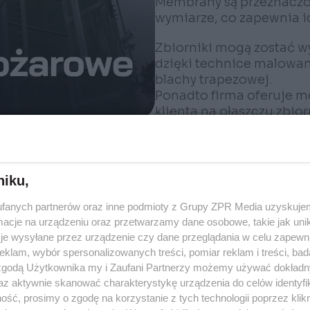
Membrany są przeznaczo
wymiarze, co zapewnia i
Zbiorniki mogą zostać 
dzięki technice malowa
blachy trapezowej.
Ponadto firma oferuje m
klienta na płaszczu zbio
projektem graficznym.
Firma zapewnia kompleks
etapu projektowania po
niku,
powykonawczej.
fanych partnerów oraz inne podmioty z Grupy ZPR Media uzyskujem
cje na urządzeniu oraz przetwarzamy dane osobowe, takie jak unika
je wysyłane przez urządzenie czy dane przeglądania w celu zapewn
klam, wybór spersonalizowanych treści, pomiar reklam i treści, bad
 zgodą Użytkownika my i Zaufani Partnerzy możemy używać dokład
az aktywnie skanować charakterystykę urządzenia do celów identyfi
ej
ść, prosimy o zgodę na korzystanie z tych technologii poprzez klikn