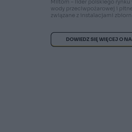
Miltom – lider polskiego rynk
wody przeciwpożarowej i pitne
związane z instalacjami zbior
DOWIEDZ SIĘ WIĘCEJ O N