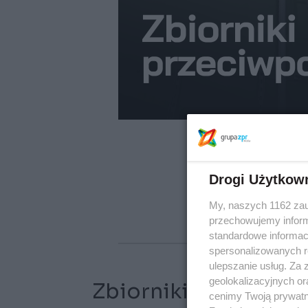
Drogi Użytkow
My, naszych 1162 zau
przechowujemy informa
standardowe informac
spersonalizowanych re
ulepszanie usług. Za
geolokalizacyjnych or
Zbiorniki wody pitn
cenimy Twoją prywatno