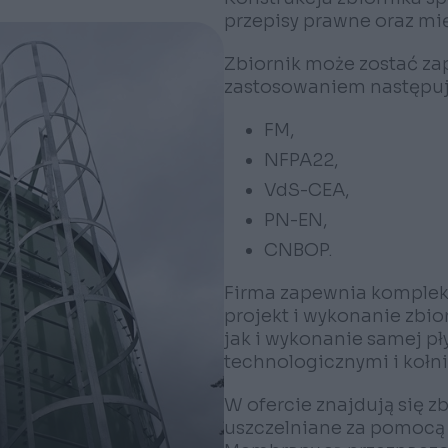
przepisy prawne oraz m
Zbiornik może zostać z
zastosowaniem następuj
FM,
NFPA22,
VdS-CEA,
PN-EN,
CNBOP.
Firma zapewnia komplek
projekt i wykonanie zbio
jak i wykonanie samej p
technologicznymi i kołn
W ofercie znajdują się z
uszczelniane za pomoc