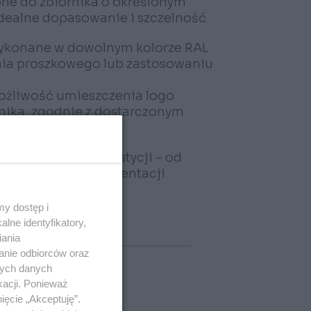
ne do zbiornika o określonym
dealne dopasowanie i szczelność.
wykonane w dowolnym kolorze RAL
nia proszkowego lub zastosowaniu
ożliwość umieszczenia logo
rnika, zgodnie z dostarczonym
ową obsługę inwestycji – od
 przekazanie dokumentacji
y dostęp i
lne identyfikatory,
iania
anie odbiorców oraz
nych danych
kacji. Ponieważ
ięcie „Akceptuję”.