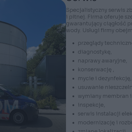
Specjalistyczny serwis 
i pitnej. Firma oferuje s
gwarantujący ciągłość 
wody. Usługi firmy obejm
przeglądy techniczn
diagnostykę,
naprawy awaryjne,
konserwację ,
mycie i dezynfekcję,
usuwanie nieszczeln
wymiany membran i 
inspekcje,
serwis instalacji el
modernizację i roz
zmianę lokalizacji,