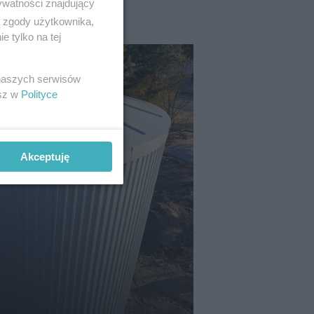
ywatności znajdujący
ą zgody użytkownika,
 tylko na tej
 naszych serwisów
esz w
Polityce
Akceptuję