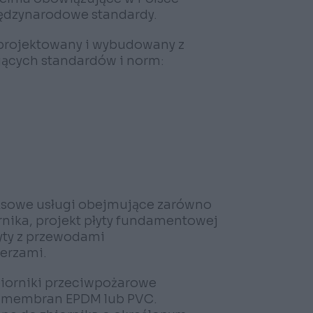
iędzynarodowe standardy.
aprojektowany i wybudowany z
ących standardów i norm:
sowe usługi obejmujące zarówno
rnika, projekt płyty fundamentowej
łyty z przewodami
ierzami.
biorniki przeciwpożarowe
ą membran EPDM lub PVC.