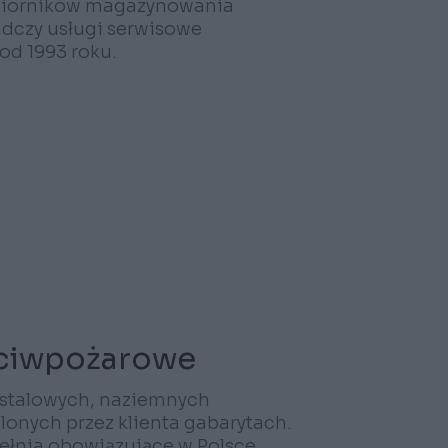
 zbiorników magazynowania
adczy usługi serwisowe
od 1993 roku.
eciwpożarowe
 stalowych, naziemnych
lonych przez klienta gabarytach.
pełnia obowiązujące w Polsce