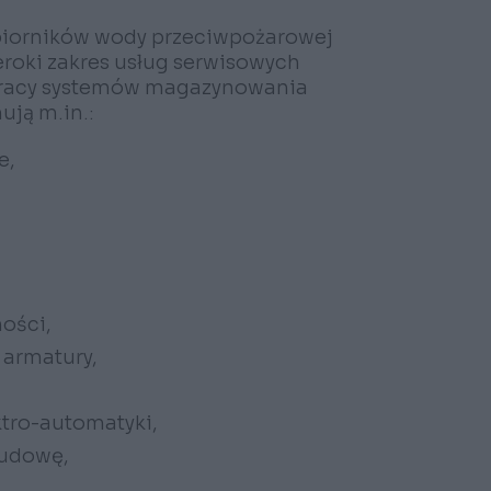
zbiorników wody przeciwpożarowej
zeroki zakres usług serwisowych
pracy systemów magazynowania
ują m.in.:
e,
ości,
armatury,
ektro-automatyki,
budowę,