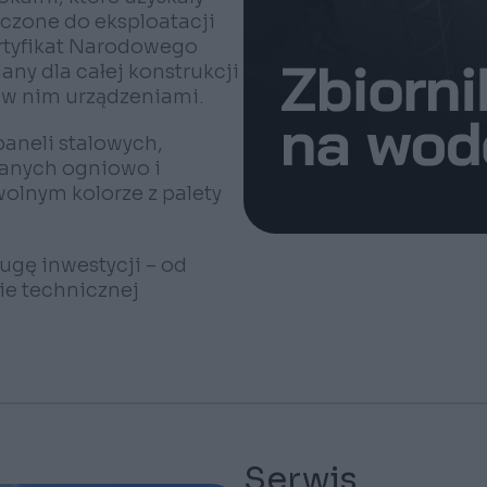
zczone do eksploatacji
ertyfikat Narodowego
ny dla całej konstrukcji
ę w nim urządzeniami.
paneli stalowych,
anych ogniowo i
wolnym kolorze z palety
gę inwestycji – od
ie technicznej
Serwis