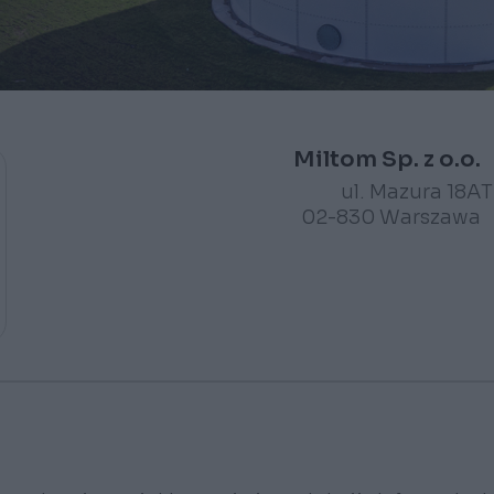
Miltom Sp. z o.o.
ul. Mazura 18A
T
02-830 Warszawa