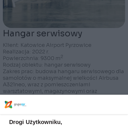
Hangar serwisowy
Klient: Katowice Airport Pyrzowice
Realizacja: 2022 r.
2
Powierzchnia: 9300 m
Rodzaj obiektu: hangar serwisowy
Zakres prac: budowa hangaru serwisowego dla
samolotów o maksymalnej wielkości Airbusa
A321neo, wraz z pomieszczeniami
warsztatowymi, magazynowymi oraz
dwukondygnacyjnym zapleczem biurowo-
socjalnym
Drogi Użytkowniku,