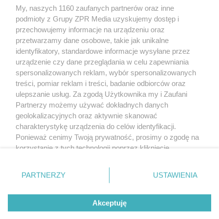
My, naszych 1160 zaufanych partnerów oraz inne
podmioty z Grupy ZPR Media uzyskujemy dostęp i
przechowujemy informacje na urządzeniu oraz
przetwarzamy dane osobowe, takie jak unikalne
identyfikatory, standardowe informacje wysyłane przez
urządzenie czy dane przeglądania w celu zapewniania
spersonalizowanych reklam, wybór spersonalizowanych
treści, pomiar reklam i treści, badanie odbiorców oraz
ulepszanie usług. Za zgodą Użytkownika my i Zaufani
Żaden utwór zamieszczony w serwisie nie może być powielany i rozpowszechniany lub
Partnerzy możemy używać dokładnych danych
dalej rozpowszechniany w jakikolwiek sposób (w tym także elektroniczny lub
geolokalizacyjnych oraz aktywnie skanować
mechaniczny) na jakimkolwiek polu eksploatacji w jakiejkolwiek formie, włącznie z
umieszczaniem w Internecie bez pisemnej zgody właściciela praw. Jakiekolwiek użycie
charakterystykę urządzenia do celów identyfikacji.
lub wykorzystanie utworów w całości lub w części z naruszeniem prawa, tzn. bez
właściwej zgody, jest zabronione pod groźbą kary i może być ścigane prawnie.
Ponieważ cenimy Twoją prywatność, prosimy o zgodę na
korzystanie z tych technologii poprzez kliknięcie
O nas
„Akceptuję”. Zgoda jest dobrowolna i zawsze możesz ją
zmienić/wycofać klikając przycisk ustawień prywatności
Informacje prawne
PARTNERZY
USTAWIENIA
znajdujący się w lewym dolnym rogu strony
. Niektóre
rodzaje przetwarzania danych nie wymagają zgody
Nasze serwisy
^
Akceptuję
użytkownika, ale masz prawo sprzeciwić się takiemu
przetwarzaniu. Preferencje będą miały zastosowanie tylko